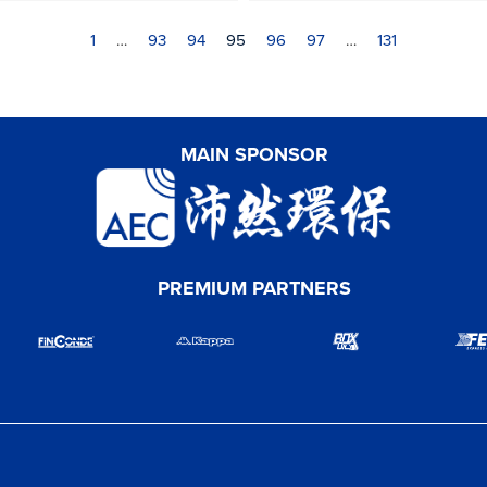
1
…
93
94
95
96
97
…
131
MAIN SPONSOR
PREMIUM PARTNERS