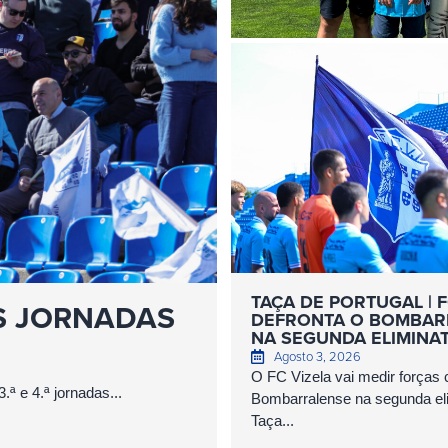
TAÇA DE PORTUGAL | F
S JORNADAS
DEFRONTA O BOMBAR
NA SEGUNDA ELIMINA
Agosto 3, 2026
O FC Vizela vai medir força
ª e 4.ª jornadas...
Bombarralense na segunda eli
Taça...