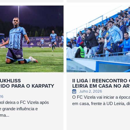
UKHLISS
II LIGA | REENCONTRO
IDO PARA O KARPATY
LEIRIA EM CASA NO 
Julho 2, 2026
026
O FC Vizela vai iniciar a épo
ol deixa o FC Vizela após
em casa, frente à UD Leiria, dit
grande influência e
ma...