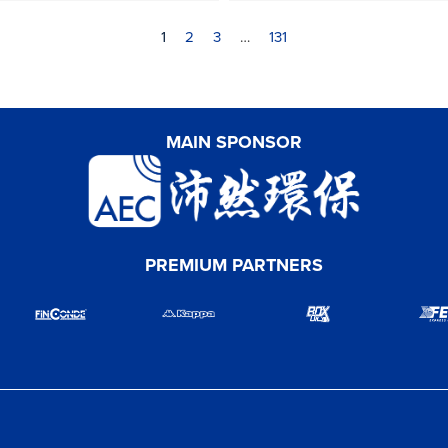
1
2
3
…
131
MAIN SPONSOR
PREMIUM PARTNERS