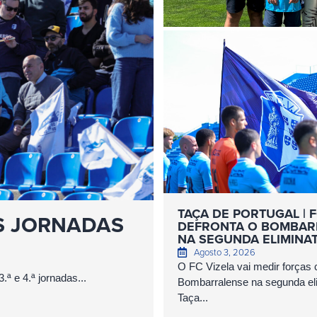
TAÇA DE PORTUGAL | F
S JORNADAS
DEFRONTA O BOMBAR
NA SEGUNDA ELIMINA
Agosto 3, 2026
O FC Vizela vai medir força
ª e 4.ª jornadas...
Bombarralense na segunda eli
Taça...