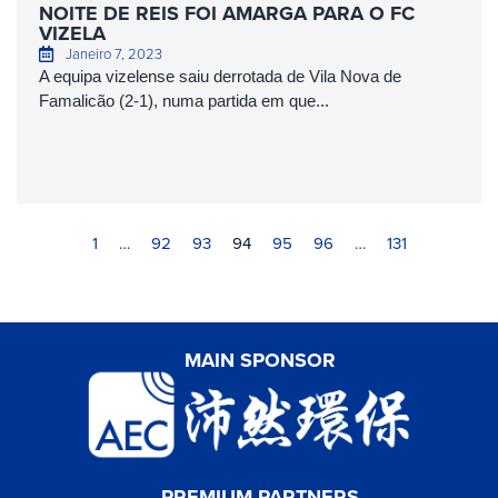
NOITE DE REIS FOI AMARGA PARA O FC
VIZELA
Janeiro 7, 2023
A equipa vizelense saiu derrotada de Vila Nova de
Famalicão (2-1), numa partida em que...
1
…
92
93
94
95
96
…
131
MAIN SPONSOR
PREMIUM PARTNERS