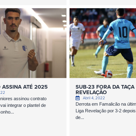
 ASSINA ATÉ 2025
SUB-23 FORA DA TAÇA
REVELAÇÃO
022
Abril 4, 2022
uniores assinou contrato
Derrota em Famalicão na últim
 vai integrar o plantel de
Liga Revelação por 3-2 depoi
onho...
de...