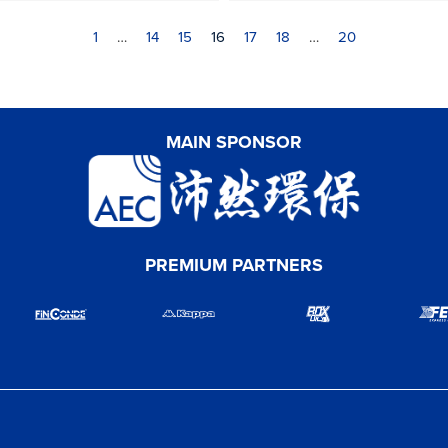
1
…
14
15
16
17
18
…
20
MAIN SPONSOR
PREMIUM PARTNERS