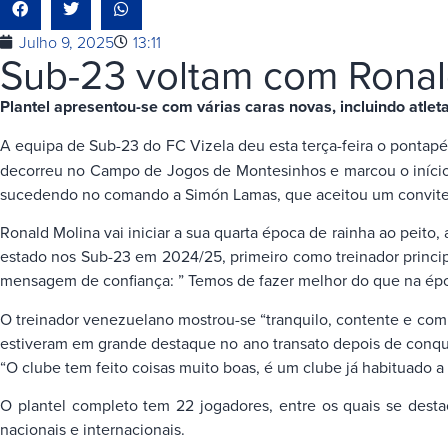
Julho 9, 2025
13:11
Sub-23 voltam com Rona
Plantel apresentou-se com várias caras novas, incluindo atle
A equipa de Sub-23 do FC Vizela deu esta terça-feira o pontapé
decorreu no Campo de Jogos de Montesinhos e marcou o início 
sucedendo no comando a Simón Lamas, que aceitou um convite 
Ronald Molina vai iniciar a sua quarta época de rainha ao peito,
estado nos Sub-23 em 2024/25, primeiro como treinador princi
mensagem de confiança: ” Temos de fazer melhor do que na épo
O treinador venezuelano mostrou-se “tranquilo, contente e com 
estiveram em grande destaque no ano transato depois de conquis
“O clube tem feito coisas muito boas, é um clube já habituado 
O plantel completo tem 22 jogadores, entre os quais se desta
nacionais e internacionais.