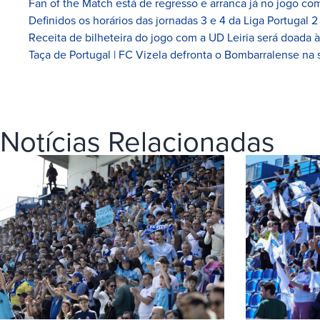
Fan of the Match está de regresso e arranca já no jogo com
Definidos os horários das jornadas 3 e 4 da Liga Portugal 2
Receita de bilheteira do jogo com a UD Leiria será doada 
Taça de Portugal | FC Vizela defronta o Bombarralense na 
Notícias Relacionadas