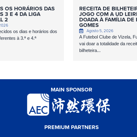
S OS HORÁRIOS DAS
RECEITA DE BILHETEI
 3 E 4 DA LIGA
JOGO COM A UD LEIR
L 2
DOADA À FAMÍLIA DE
GOMES
 2026
Agosto 5, 2026
cidos os dias e horários dos
A Futebol Clube de Vizela, 
erentes à 3.ª e 4.ª
vai doar a totalidade da recei
bilheteira...
MAIN SPONSOR
PREMIUM PARTNERS