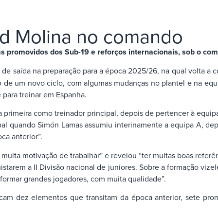
ld Molina no comando
tas promovidos dos Sub-19 e reforços internacionais, sob o co
 de saída na preparação para a época 2025/26, na qual volta a c
de um novo ciclo, com algumas mudanças no plantel e na equip
para treinar em Espanha.
 a primeira como treinador principal, depois de pertencer à equi
pal quando Simón Lamas assumiu interinamente a equipa A, dep
ca anterior”.
muita motivação de trabalhar” e revelou “ter muitas boas referê
tarem a II Divisão nacional de juniores. Sobre a formação vizel
a formar grandes jogadores, com muita qualidade”.
cam dez elementos que transitam da época anterior, sete prom