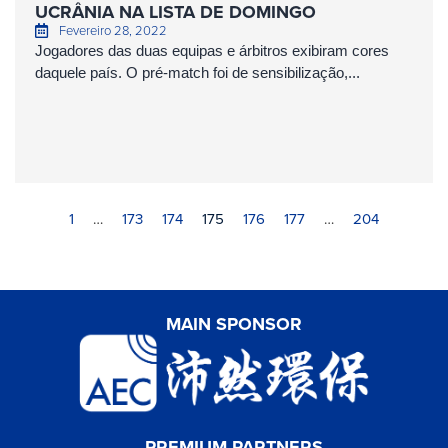
UCRÂNIA NA LISTA DE DOMINGO
Fevereiro 28, 2022
Jogadores das duas equipas e árbitros exibiram cores
daquele país. O pré-match foi de sensibilização,...
1
…
173
174
175
176
177
…
204
MAIN SPONSOR
PREMIUM PARTNERS