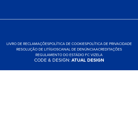
LIVRO DE RECLAMAÇÕES
POLÍTICA DE COOKIES
POLÍTICA DE PRIVACIDADE
RESOLUÇÃO DE LITÍGIOS
CANAL DE DENÚNCIA
ACREDITAÇÕES
REGULAMENTO DO ESTÁDIO FC VIZELA
CODE & DESIGN:
ATUAL DESIGN