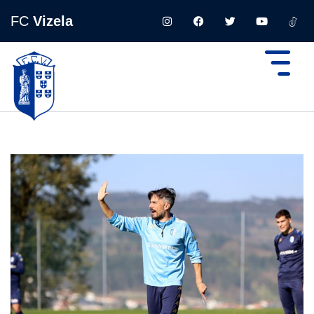
FC
Vizela