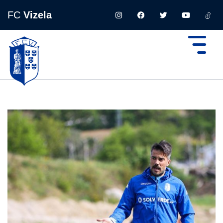
FC
Vizela