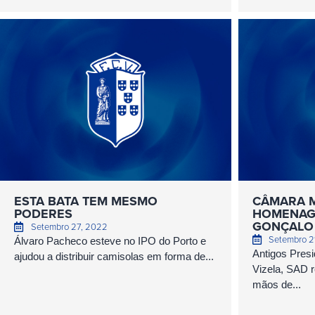
ESTA BATA TEM MESMO
CÂMARA M
PODERES
HOMENAGE
GONÇALO
Setembro 27, 2022
Setembro 2
Álvaro Pacheco esteve no IPO do Porto e
Antigos Presi
ajudou a distribuir camisolas em forma de...
Vizela, SAD 
mãos de...