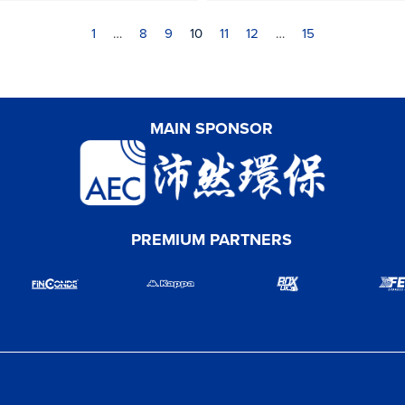
1
…
8
9
10
11
12
…
15
MAIN SPONSOR
PREMIUM PARTNERS