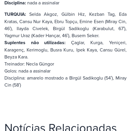
Disciplina:
nada a assinalar
TURQUIA:
Selda Akgoz, Gülbin Hiz, Kezban Tag, Eda
Kratas, Cansu Nur Kaya, Ebru Topçu, Emine Esen (Miray Cin,
46′), Ilayda Civelek, Birgül Sadikoglu (Karabulut, 67′),
Yagmur Uraz (Kader Hançar, 46′), Busem Seker.
Suplentes não utilizadas:
Çaglar, Kurga, Yeniçeri,
Karagenç, Kerimoglu, Busra Kuru, Ipek Kaya, Cansu Gürel,
Beyza Kara.
Treinador: Necla Güngor
Golos: nada a assinalar
Disciplina: amarelo mostrado a Birgül Sadikoglu (54′), Miray
Cin (58′)
Notícias Relacionadas