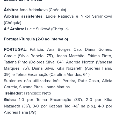
Árbitra:
Jana Adámkova (Chéquia)
Árbitras assistentes
: Lucie Ratajová e Nikol Safranková
(Chéquia)
4.ª Árbitra:
Lucie Sulková (Chéquia)
Portugal-Turquia (2-0 ao intervalo)
PORTUGAL:
Patrícia, Ana Borges Cap. Diana Gomes,
Carole (Sílvia Rebelo, 75′), Joana Marchão, Fátima Pinto,
Tatiana Pinto (Dolores Silva, 64′), Andreia Norton (Vanessa
Marques, 75′), Diana Silva, Kika Nazareth (Andreia Faria,
39′) e Telma Encarnação (Carolina Mendes, 64′).
Suplentes não utilizadas: Inês Pereira, Rute Costa, Alícia
Correia, Suzane Pires, Joana Martins.
Treinador:
Francisco Neto
Golos:
1-0 por Telma Encarnação (33′), 2-0 por Kika
Nazareth (36′), 3-0 por Kezban Tag (49′ na p.b.), 4-0 por
Andreia Faria (79′)