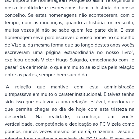
tão importante homenagear? Porque só assim reforçamos a
nossa identidade e escrevemos bem a história do nosso
concelho. Se estas homenagens não acontecerem, com o
tempo, com as mudanças, quando a história for reescrita,
muitas vezes já não se sabe quem fez parte dela. E esta
homenagem seve para escrever o vosso nome no concelho
de Vizela, da mesma forma que ao longo destes anos vocês
escreveram uma página extraordinária no nosso livro”,
explicou depois Victor Hugo Salgado, emocionado com “o
pesar” da cerimónia, o que em muito se explica pela relação
entre as partes, sempre bem sucedida.
“A relação que mantive com esta administração
ultrapassava em muito o caráter institucional. E talvez tenha
sido isso que os levou a uma relação estável, duradoura e
que permite chegar ao dia de hoje com esta tristeza na
despedida. Na realidade, reconheço em vocês
verticalidade, competência e dedicação ao FC Vizela como
poucos, muitas vezes mesmo os de cá, o fizeram. Desde a
primeira hora vestiram a camisola do FC Vizela. E com esta