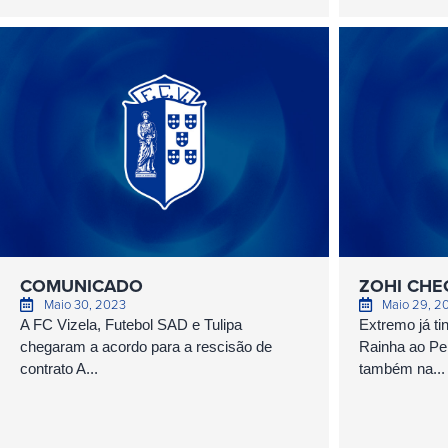
COMUNICADO
ZOHI CHE
Maio 30, 2023
Maio 29, 2
A FC Vizela, Futebol SAD e Tulipa
Extremo já t
chegaram a acordo para a rescisão de
Rainha ao Pei
contrato A...
também na...