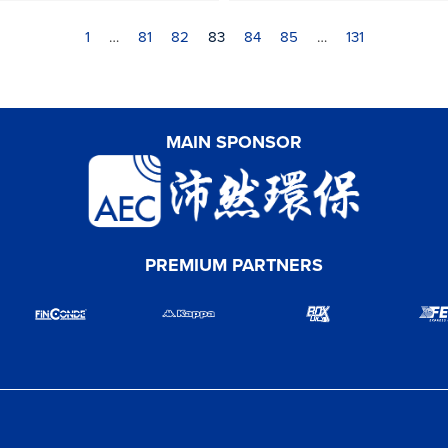
1
…
81
82
83
84
85
…
131
MAIN SPONSOR
PREMIUM PARTNERS