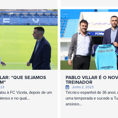
LLAR: “QUE SEJAMOS
PABLO VILLAR É O NO
M”
TREINADOR
023
Junho 2, 2023
falou à FC Vizela, depois de um
Técnico espanhol de 36 anos 
ntenso e no qual...
uma temporada e sucede a Tul
ansioso...