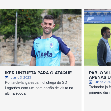
IKER UNZUETA PARA O ATAQUE
PABLO VI
APENAS U
Junho 3, 2023
Junho 2, 2
Ponta-de-lança espanhol chega do SD
Treinador já 
Logroñes com um bom cartão de visita na
primeiro dia i
última época...