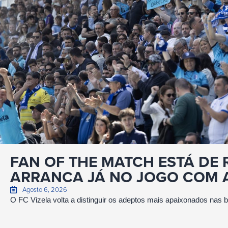
FAN OF THE MATCH ESTÁ DE 
ARRANCA JÁ NO JOGO COM A
Agosto 6, 2026
O FC Vizela volta a distinguir os adeptos mais apaixonados nas 