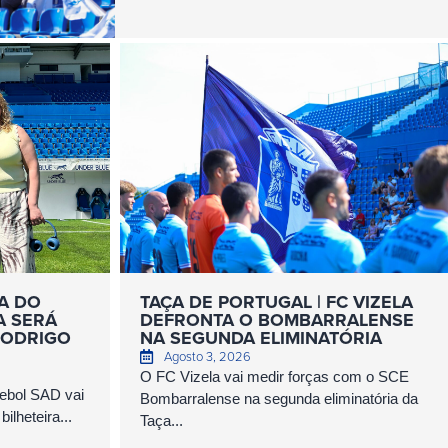
RA DO
TAÇA DE PORTUGAL | FC VIZELA
A SERÁ
DEFRONTA O BOMBARRALENSE
RODRIGO
NA SEGUNDA ELIMINATÓRIA
Agosto 3, 2026
O FC Vizela vai medir forças com o SCE
tebol SAD vai
Bombarralense na segunda eliminatória da
bilheteira...
Taça...