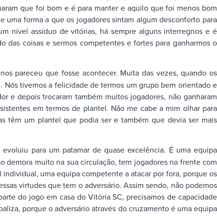
charam que foi bom e é para manter e aquilo que foi menos bom
 de uma forma a que os jogadores sintam algum desconforto para
nível assíduo de vitórias, há sempre alguns interregnos e é
ido das coisas e sermos competentes e fortes para ganharmos o
ão nos pareceu que fosse acontecer. Muita das vezes, quando o
. Nós tivemos a felicidade de termos um grupo bem orientado e
nador e depois trocaram também muitos jogadores, não ganharam
nsistentes em termos de plantel. Não me cabe a mim olhar para
pas têm um plantel que podia ser e também que devia ser mais
s evoluiu para um patamar de quase excelência. É uma equip
o demora muito na sua circulação, tem jogadores na frente com
individual, uma equipa competente a atacar por fora, porque os
 essas virtudes que tem o adversário. Assim sendo, não podemos
 parte do jogo em casa do Vitória SC, precisamos de capacidade
baliza, porque o adversário através do cruzamento é uma equipa