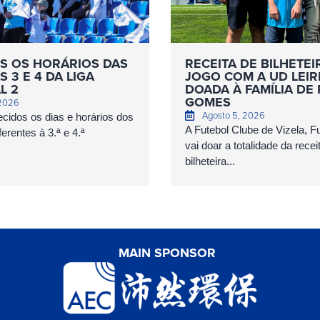
S OS HORÁRIOS DAS
RECEITA DE BILHETEI
 3 E 4 DA LIGA
JOGO COM A UD LEIR
L 2
DOADA À FAMÍLIA DE
GOMES
 2026
Agosto 5, 2026
cidos os dias e horários dos
A Futebol Clube de Vizela, 
erentes à 3.ª e 4.ª
vai doar a totalidade da recei
bilheteira...
MAIN SPONSOR