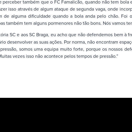
de perceber também que o FC Famalicão, quando não tem bola e
zer isso através de algum ataque de segunda vaga, onde incorpo
m de alguma dificuldade quando a bola anda pelo chão. Foi o
pas também tem alguns pormenores não tão bons. Nós vamos tenta
Vitória SC e aos SC Braga, eu acho que não defendemos bem à
io desenvolver as suas ações. Por norma, não encontram espaç
 pressão, somos uma equipa muito forte, porque os nossos de
tas vezes isso não acontece pelos tempos de pressão.”