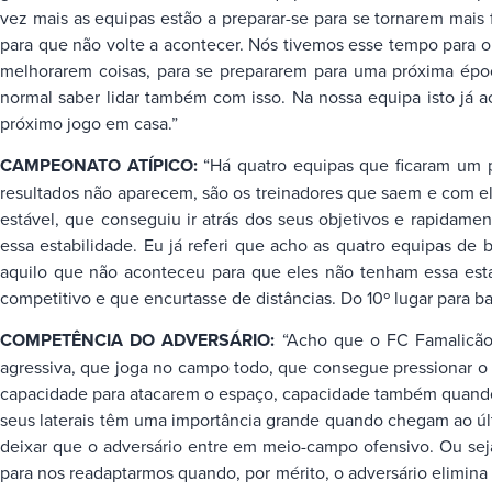
vez mais as equipas estão a preparar-se para se tornarem mai
para que não volte a acontecer. Nós tivemos esse tempo para o
melhorarem coisas, para se prepararem para uma próxima époc
normal saber lidar também com isso. Na nossa equipa isto já 
próximo jogo em casa.”
CAMPEONATO ATÍPICO:
“Há quatro equipas que ficaram um p
resultados não aparecem, são os treinadores que saem e com e
estável, que conseguiu ir atrás dos seus objetivos e rapidam
essa estabilidade. Eu já referi que acho as quatro equipas de
aquilo que não aconteceu para que eles não tenham essa esta
competitivo e que encurtasse de distâncias. Do 10º lugar para ba
COMPETÊNCIA DO ADVERSÁRIO:
“Acho que o FC Famalicão,
agressiva, que joga no campo todo, que consegue pressionar o 
capacidade para atacarem o espaço, capacidade também quando a
seus laterais têm uma importância grande quando chegam ao últ
deixar que o adversário entre em meio-campo ofensivo. Ou seja,
para nos readaptarmos quando, por mérito, o adversário elimina