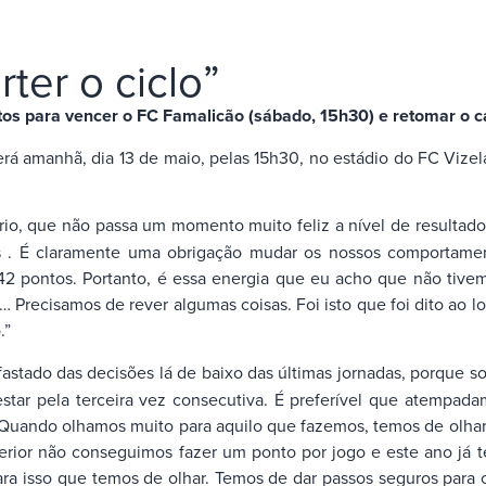
ter o ciclo”
os para vencer o FC Famalicão (sábado, 15h30) e retomar o c
á amanhã, dia 13 de maio, pelas 15h30, no estádio do FC Vizela
o, que não passa um momento muito feliz a nível de resultados
 . É claramente uma obrigação mudar os nossos comportament
 pontos. Portanto, é essa energia que eu acho que não tivemo
r… Precisamos de rever algumas coisas. Foi isto que foi dito a
.”
 afastado das decisões lá de baixo das últimas jornadas, porqu
star pela terceira vez consecutiva. É preferível que atempad
. Quando olhamos muito para aquilo que fazemos, temos de olhar
rior não conseguimos fazer um ponto por jogo e este ano já t
ara isso que temos de olhar. Temos de dar passos seguros para 