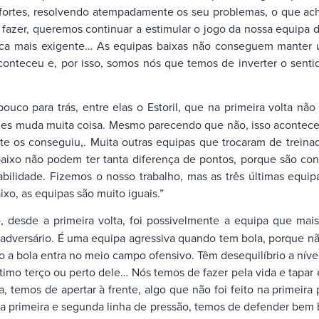
s fortes, resolvendo atempadamente os seu problemas, o que a
 fazer, queremos continuar a estimular o jogo da nossa equipa
a mais exigente… As equipas baixas não conseguem manter um 
aconteceu e, por isso, somos nós que temos de inverter o sent
ouco para trás, entre elas o Estoril, que na primeira volta n
les muda muita coisa. Mesmo parecendo que não, isso acontece
ente os conseguiu,. Muita outras equipas que trocaram de trei
 baixo não podem ter tanta diferença de pontos, porque são co
bilidade. Fizemos o nosso trabalho, mas as três últimas equi
ixo, as equipas são muito iguais.”
 desde a primeira volta, foi possivelmente a equipa que mai
adversário. É uma equipa agressiva quando tem bola, porque nã
 bola entra no meio campo ofensivo. Têm desequilíbrio a nível 
imo terço ou perto dele… Nós temos de fazer pela vida e tapar
 temos de apertar à frente, algo que não foi feito na primeira
 a primeira e segunda linha de pressão, temos de defender bem 