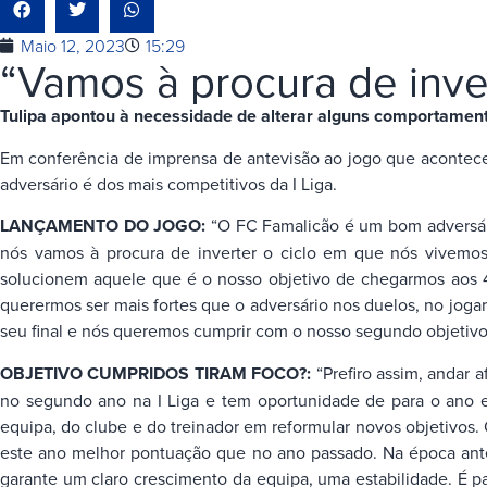
Maio 12, 2023
15:29
“Vamos à procura de inver
Tulipa apontou à necessidade de alterar alguns comportament
Em conferência de imprensa de antevisão ao jogo que acontecer
adversário é dos mais competitivos da I Liga.
LANÇAMENTO DO JOGO:
“O FC Famalicão é um bom adversári
nós vamos à procura de inverter o ciclo em que nós vivemos
solucionem aquele que é o nosso objetivo de chegarmos aos 42
querermos ser mais fortes que o adversário nos duelos, no joga
seu final e nós queremos cumprir com o nosso segundo objetivo
OBJETIVO CUMPRIDOS TIRAM FOCO?:
“Prefiro assim, andar
no segundo ano na I Liga e tem oportunidade de para o ano e
equipa, do clube e do treinador em reformular novos objetivos
este ano melhor pontuação que no ano passado. Na época ante
garante um claro crescimento da equipa, uma estabilidade. É p