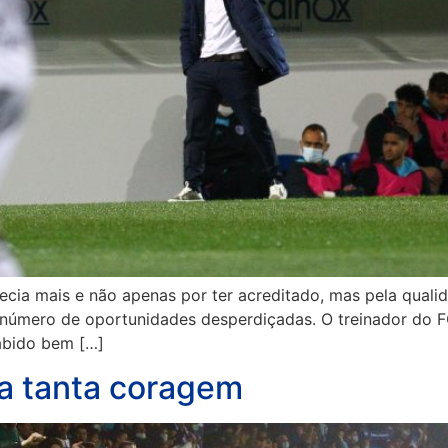
ecia mais e não apenas por ter acreditado, mas pela qual
número de oportunidades desperdiçadas. O treinador do FC
abido bem […]
ra tanta coragem