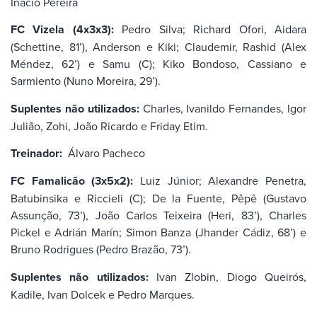
Inácio Pereira
FC Vizela (4x3x3):
Pedro Silva; Richard Ofori, Aidara
(Schettine, 81’), Anderson e Kiki; Claudemir, Rashid (Alex
Méndez, 62’) e Samu (C); Kiko Bondoso, Cassiano e
Sarmiento (Nuno Moreira, 29’).
Suplentes não utilizados:
Charles, Ivanildo Fernandes, Igor
Julião, Zohi, João Ricardo e Friday Etim.
Treinador:
Álvaro Pacheco
FC Famalicão (3x5x2):
Luiz Júnior; Alexandre Penetra,
Batubinsika e Riccieli (C); De la Fuente, Pêpê (Gustavo
Assunção, 73’), João Carlos Teixeira (Heri, 83’), Charles
Pickel e Adrián Marín; Simon Banza (Jhander Cádiz, 68’) e
Bruno Rodrigues (Pedro Brazão, 73’).
Suplentes não utilizados:
Ivan Zlobin, Diogo Queirós,
Kadile, Ivan Dolcek e Pedro Marques.