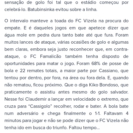
sensação de golo foi tal que o estádio começou por
celebrá-lo. Batubinsinka evitou sobre a linha.
O intervalo manteve a toada do FC Vizela na procura do
empate. E é daqueles jogos em que apetece dizer que
água mole em pedra dura tanto bate até que fura. Foram
muitos lances de ataque, várias ocasiões de golo e algumas
bem claras, embora seja justo reconhecer que, em contra-
ataque, o FC Famalicão também tenha disposto de
oportunidades para matar o jogo. Foram 68% de posse de
bola e 22 remates totais, a maior parte por Cassiano, que
tentou por dentro, por fora, na área ou fora dela. E, quando
não rematou, ficou próximo. Que o diga Kiko Bondoso, que
praticamente o assistiu antes mesmo do golo salvador.
Nesse foi Claudemir a lançar em velocidade o extremo, que
cruza para “Cassigolo” recolher, rodar e bater. A bola bate
num adversário e chega finalmente o 1-1. Faltavam 4
minutos para jogar e não se pode dizer que o FC Vizela não
tenha ido em busca do triunfo. Faltou tempo…