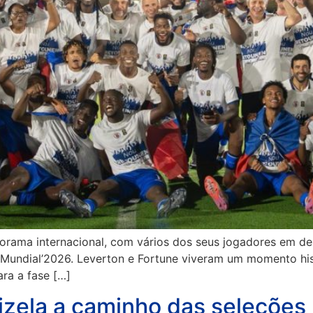
orama internacional, com vários dos seus jogadores em des
o Mundial’2026. Leverton e Fortune viveram um momento his
ara a fase […]
izela a caminho das seleções