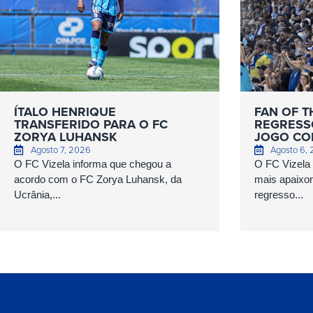
ÍTALO HENRIQUE
FAN OF T
TRANSFERIDO PARA O FC
REGRESS
ZORYA LUHANSK
JOGO COM
Agosto 7, 2026
Agosto 6,
O FC Vizela informa que chegou a
O FC Vizela v
acordo com o FC Zorya Luhansk, da
mais apaixo
Ucrânia,...
regresso...