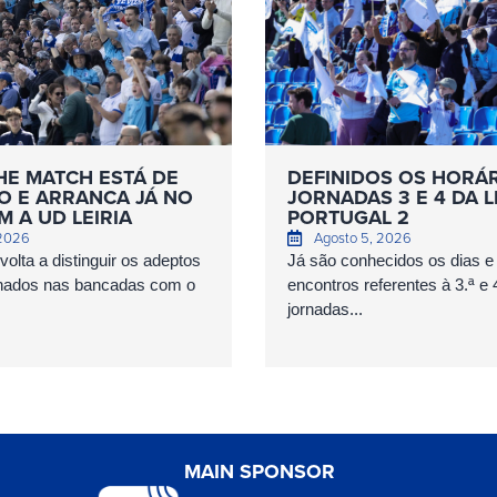
HE MATCH ESTÁ DE
DEFINIDOS OS HORÁ
O E ARRANCA JÁ NO
JORNADAS 3 E 4 DA L
 A UD LEIRIA
PORTUGAL 2
 2026
Agosto 5, 2026
olta a distinguir os adeptos
Já são conhecidos os dias e
nados nas bancadas com o
encontros referentes à 3.ª e 
jornadas...
MAIN SPONSOR