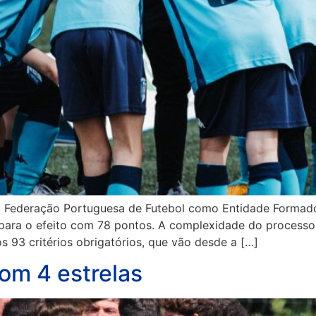
ela Federação Portuguesa de Futebol como Entidade Formad
 para o efeito com 78 pontos. A complexidade do process
s 93 critérios obrigatórios, que vão desde a […]
com 4 estrelas