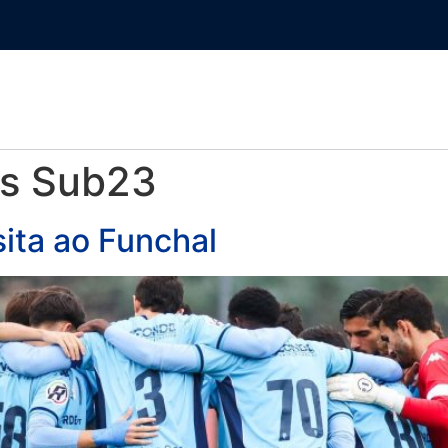
PRESS
SÓCIO
LOJA ONLINE
as Sub23
sita ao Funchal