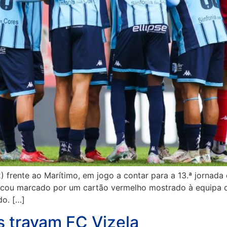
) frente ao Marítimo, em jogo a contar para a 13.ª jornad
ficou marcado por um cartão vermelho mostrado à equipa d
do. […]
s travam FC Vizela