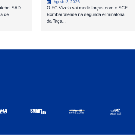
Agosto 3, 2026
Futebol SAD
O FC Vizela vai medir forças com o SCE
ta de
Bombarralense na segunda eliminatória
da Taça...