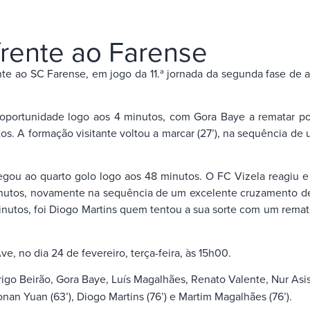
frente ao Farense
rente ao SC Farense, em jogo da 11.ª jornada da segunda fase de
 oportunidade logo aos 4 minutos, com Gora Baye a rematar po
os. A formação visitante voltou a marcar (27’), na sequência de
gou ao quarto golo logo aos 48 minutos. O FC Vizela reagiu e r
inutos, novamente na sequência de um excelente cruzamento de
nutos, foi Diogo Martins quem tentou a sua sorte com um remate
e, no dia 24 de fevereiro, terça-feira, às 15h00.
igo Beirão, Gora Baye, Luís Magalhães, Renato Valente, Nur Asis
onan Yuan (63’), Diogo Martins (76’) e Martim Magalhães (76’).