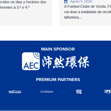
Agosto 5, 2026
cidos os dias e horários dos
A Futebol Clube de Vizela, 
erentes à 3.ª e 4.ª
vai doar a totalidade da recei
bilheteira...
MAIN SPONSOR
PREMIUM PARTNERS