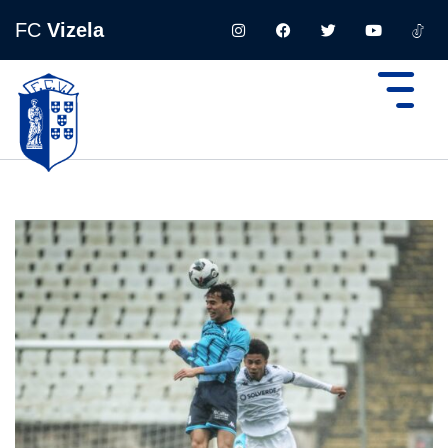
FC
Vizela