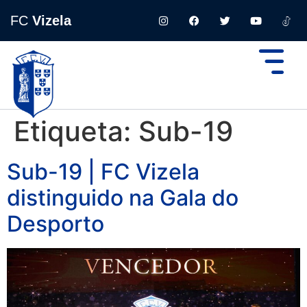
FC
Vizela
Etiqueta:
Sub-19
Sub-19 | FC Vizela
distinguido na Gala do
Desporto