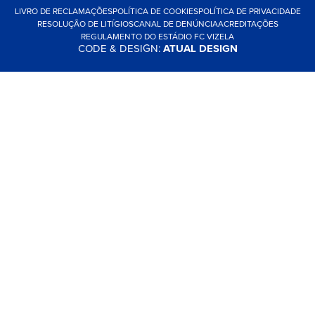
LIVRO DE RECLAMAÇÕES
POLÍTICA DE COOKIES
POLÍTICA DE PRIVACIDADE
RESOLUÇÃO DE LITÍGIOS
CANAL DE DENÚNCIA
ACREDITAÇÕES
REGULAMENTO DO ESTÁDIO FC VIZELA
CODE & DESIGN:
ATUAL DESIGN