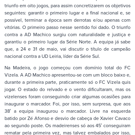
triunfo em oito jogos, para assim concretizarem os objetivos
seguintes: garantir o primeiro lugar e a final nacional e, se
possível, terminar a época sem derrotas e/ou apenas com
vitórias. O primeiro passo nesse sentido foi dado. O triunfo
contra a AD Machico surgiu com naturalidade e justiça e
garantiu o primeiro lugar da Série Norte. A equipa já sabe
que, a 24 e 31 de maio, vai discutir o título de campeão
nacional contra a UD Leiria, líder da Série Sul.
Na Madeira, o jogo começou com domínio total do FC
Vizela. A AD Machico apresentou-se com um bloco baixo e,
durante a primeira parte, praticamente só o FC Vizela quis
jogar. O estado do relvado e o vento dificultaram, mas os
vizelenses foram conseguindo criar algumas ocasiões para
inaugurar o marcador. Foi, por isso, sem surpresa, que aos
38′ a equipa inaugurou o marcador. Livre na esquerda
batido por Zé Afonso e desvio de cabeça de Xavier Cavaco
ao segundo poste. Os madeirenses só aos 45′ conseguiram
rematar pela primeira vez, mas talvez embalados por isso,