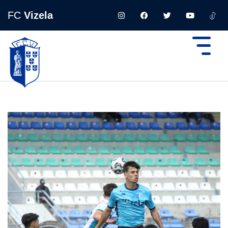
FC
Vizela