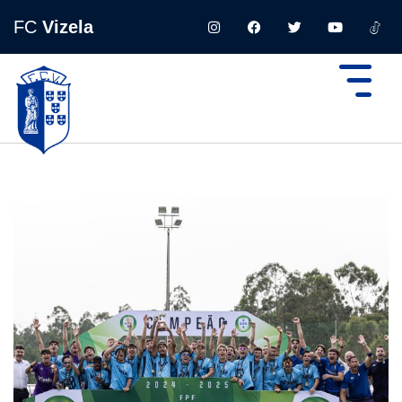
FC
Vizela