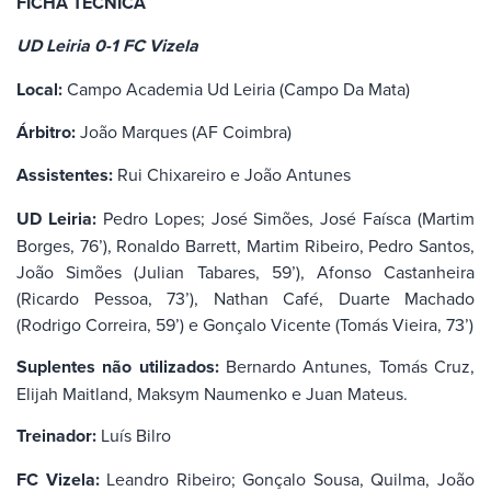
FICHA TÉCNICA
UD Leiria 0-1 FC Vizela
Local:
Campo Academia Ud Leiria (Campo Da Mata)
Árbitro:
João Marques (AF Coimbra)
Assistentes:
Rui Chixareiro e João Antunes
UD Leiria:
Pedro Lopes; José Simões, José Faísca (Martim
Borges, 76’), Ronaldo Barrett, Martim Ribeiro, Pedro Santos,
João Simões (Julian Tabares, 59’), Afonso Castanheira
(Ricardo Pessoa, 73’), Nathan Café, Duarte Machado
(Rodrigo Correira, 59’) e Gonçalo Vicente (Tomás Vieira, 73’)
Suplentes não utilizados:
Bernardo Antunes, Tomás Cruz,
Elijah Maitland, Maksym Naumenko e Juan Mateus.
Treinador:
Luís Bilro
FC Vizela:
Leandro Ribeiro; Gonçalo Sousa, Quilma, João