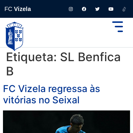
FC
Vizela
Etiqueta:
SL Benfica
B
FC Vizela regressa às
vitórias no Seixal