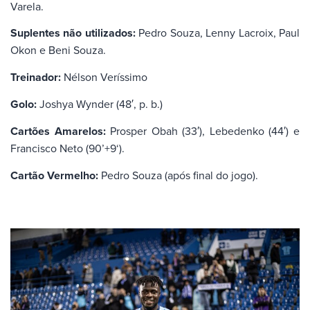
Varela.
Suplentes não utilizados:
Pedro Souza, Lenny Lacroix, Paul
Okon e Beni Souza.
Treinador:
Nélson Veríssimo
Golo:
Joshya Wynder (48′, p. b.)
Cartões Amarelos:
Prosper Obah (33′), Lebedenko (44′) e
Francisco Neto (90’+9
‘
).
Cartão Vermelho:
Pedro Souza (após final do jogo).