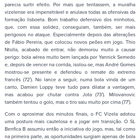
parecia surtir efeito. Por mais que tentassem, a muralha
vizelense era impenetrável e anulava todas as ofensivas da
formação lisboeta. Bom trabalho defensivo dos minhotos,
que, com essa solidez, conseguiam, também, ser mais
perigosos no ataque. Especialmente depois das alterações
de Fábio Pereira, que colocou novos peões em jogo. Thio
Ntolla, acabado de entrar, não demorou muito a causar
perigo: bola aérea muito bem lançada por Yannick Semedo
e, depois de vencer na corrida, isolou-se, mas André Gomes
mostrou-se presente e defendeu o remate do extremo
francês (72′). No lance a seguir, numa bola vinda de um
canto, Damien Loppy teve tudo para dilatar a vantagem,
mas acabou por chutar contra Jota (73′). Milovanovic
também tentou o golo, mas o tiro saiu muito por cima (77′).
Com o aproximar dos minutos finais, o FC Vizela adotou
uma postura mais cautelosa e a jogar em transição. O SL
Benfica B assumiu então a iniciativa do jogo, mas, tal como
na primeira parte, as oportunidades surgiam apenas de bola