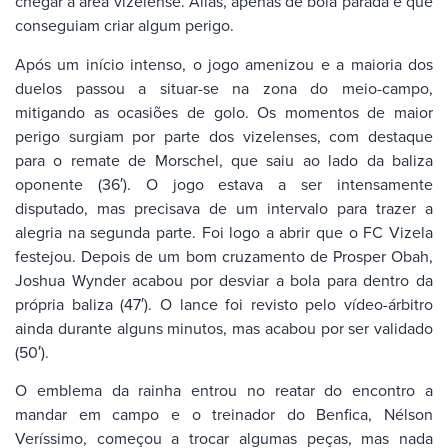
chegar à área vizelense. Aliás, apenas de bola parada é que
conseguiam criar algum perigo.
Após um início intenso, o jogo amenizou e a maioria dos
duelos passou a situar-se na zona do meio-campo,
mitigando as ocasiões de golo. Os momentos de maior
perigo surgiam por parte dos vizelenses, com destaque
para o remate de Morschel, que saiu ao lado da baliza
oponente (36′). O jogo estava a ser intensamente
disputado, mas precisava de um intervalo para trazer a
alegria na segunda parte. Foi logo a abrir que o FC Vizela
festejou. Depois de um bom cruzamento de Prosper Obah,
Joshua Wynder acabou por desviar a bola para dentro da
própria baliza (47′). O lance foi revisto pelo vídeo-árbitro
ainda durante alguns minutos, mas acabou por ser validado
(50′).
O emblema da rainha entrou no reatar do encontro a
mandar em campo e o treinador do Benfica, Nélson
Veríssimo, começou a trocar algumas peças, mas nada