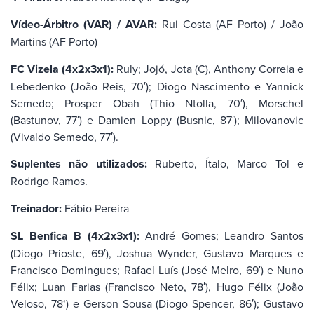
Vídeo-Árbitro (VAR) / AVAR:
Rui Costa (AF Porto) / João
Martins (AF Porto)
FC Vizela (4x2x3x1):
Ruly; Jojó, Jota (C), Anthony Correia e
Lebedenko (João Reis, 70′); Diogo Nascimento e Yannick
Semedo; Prosper Obah (Thio Ntolla, 70′), Morschel
(Bastunov, 77′) e Damien Loppy (Busnic, 87′); Milovanovic
(Vivaldo Semedo, 77′).
Suplentes não utilizados:
Ruberto, Ítalo, Marco Tol e
Rodrigo Ramos.
Treinador:
Fábio Pereira
SL Benfica B (4x2x3x1):
André Gomes; Leandro Santos
(Diogo Prioste, 69′), Joshua Wynder, Gustavo Marques e
Francisco Domingues; Rafael Luís (José Melro, 69′) e Nuno
Félix; Luan Farias (Francisco Neto, 78′), Hugo Félix (João
Veloso, 78
‘
) e Gerson Sousa (Diogo Spencer, 86′); Gustavo