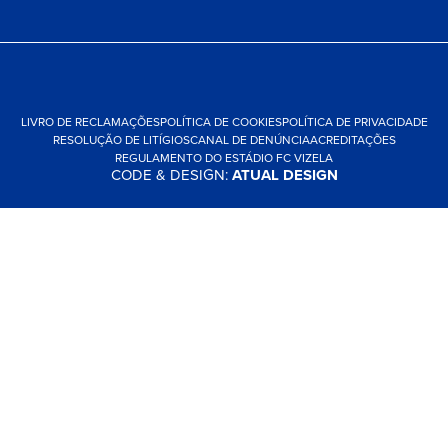
LIVRO DE RECLAMAÇÕES
POLÍTICA DE COOKIES
POLÍTICA DE PRIVACIDADE
RESOLUÇÃO DE LITÍGIOS
CANAL DE DENÚNCIA
ACREDITAÇÕES
REGULAMENTO DO ESTÁDIO FC VIZELA
CODE & DESIGN:
ATUAL DESIGN