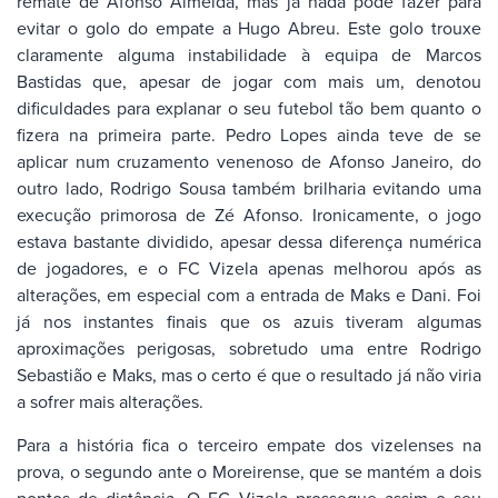
remate de Afonso Almeida, mas já nada pôde fazer para
evitar o golo do empate a Hugo Abreu. Este golo trouxe
claramente alguma instabilidade à equipa de Marcos
Bastidas que, apesar de jogar com mais um, denotou
dificuldades para explanar o seu futebol tão bem quanto o
fizera na primeira parte. Pedro Lopes ainda teve de se
aplicar num cruzamento venenoso de Afonso Janeiro, do
outro lado, Rodrigo Sousa também brilharia evitando uma
execução primorosa de Zé Afonso. Ironicamente, o jogo
estava bastante dividido, apesar dessa diferença numérica
de jogadores, e o FC Vizela apenas melhorou após as
alterações, em especial com a entrada de Maks e Dani. Foi
já nos instantes finais que os azuis tiveram algumas
aproximações perigosas, sobretudo uma entre Rodrigo
Sebastião e Maks, mas o certo é que o resultado já não viria
a sofrer mais alterações.
Para a história fica o terceiro empate dos vizelenses na
prova, o segundo ante o Moreirense, que se mantém a dois
pontos de distância. O FC Vizela prossegue assim o seu