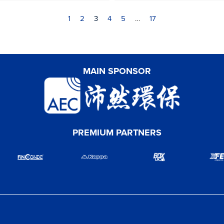
1
2
3
4
5
…
17
MAIN SPONSOR
PREMIUM PARTNERS