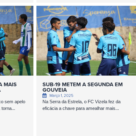
A MAIS
SUB-19 METEM A SEGUNDA EM
A
GOUVEIA
Março 1, 2025
co sem apelo
Na Serra da Estrela, o FC Vizela fez da
torna...
eficácia a chave para amealhar mais...