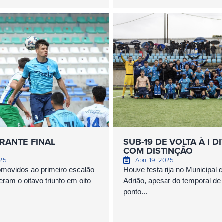
RANTE FINAL
SUB-19 DE VOLTA À I D
COM DISTINÇÃO
025
Abril 19, 2025
omovidos ao primeiro escalão
Houve festa rija no Municipal 
eram o oitavo triunfo em oito
Adrião, apesar do temporal d
.
ponto...