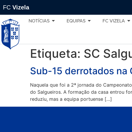
FC
Vizela
NOTÍCIAS
EQUIPAS
FC VIZELA
Etiqueta:
SC Salg
Sub-15 derrotados n
Naquela que foi a 2ª jornada do Campeonato 
do Salgueiros. A formação da casa entrou fort
reduziu, mas a equipa portuense […]