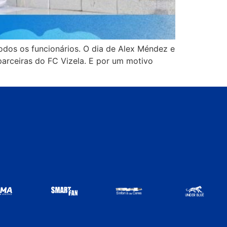
odos os funcionários. O dia de Alex Méndez e
arceiras do FC Vizela. E por um motivo