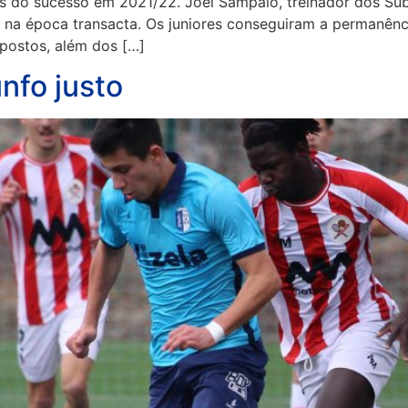
s do sucesso em 2021/22. Joel Sampaio, treinador dos Sub
na época transacta. Os juniores conseguiram a permanência
postos, além dos […]
unfo justo