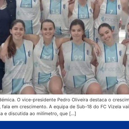
adémica. O vice-presidente Pedro Oliveira destaca o cres
r, fala em crescimento. A equipa de Sub-18 do FC Vizela v
a e discutida ao milímetro, que […]