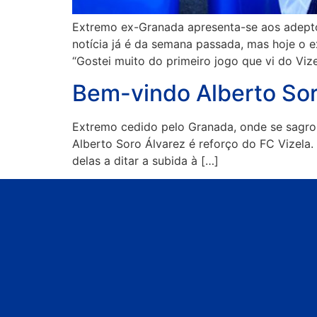
Extremo ex-Granada apresenta-se aos adepto
notícia já é da semana passada, mas hoje o e
“Gostei muito do primeiro jogo que vi do Vize
Bem-vindo Alberto So
Extremo cedido pelo Granada, onde se sagrou
Alberto Soro Álvarez é reforço do FC Vizela
delas a ditar a subida à […]