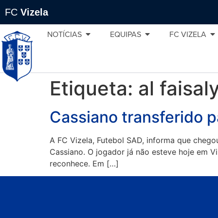
FC
Vizela
NOTÍCIAS
EQUIPAS
FC VIZELA
Etiqueta:
al faisal
Cassiano transferido pa
A FC Vizela, Futebol SAD, informa que chegou
Cassiano. O jogador já não esteve hoje em V
reconhece. Em […]