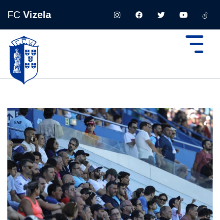
FC
Vizela