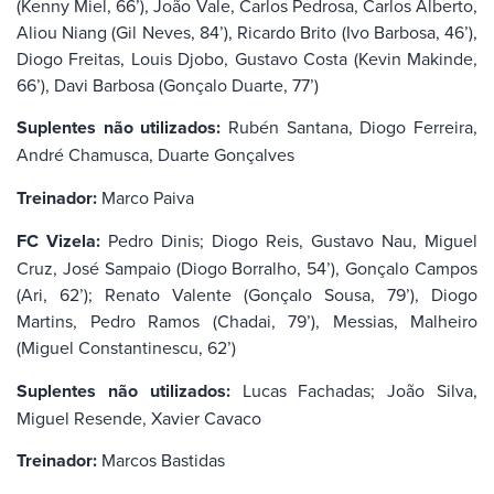
(Kenny Miel, 66’), João Vale, Carlos Pedrosa, Carlos Alberto,
Aliou Niang (Gil Neves, 84’), Ricardo Brito (Ivo Barbosa, 46’),
Diogo Freitas, Louis Djobo, Gustavo Costa (Kevin Makinde,
66’), Davi Barbosa (Gonçalo Duarte, 77’)
Suplentes não utilizados:
Rubén Santana, Diogo Ferreira,
André Chamusca, Duarte Gonçalves
Treinador:
Marco Paiva
FC Vizela:
Pedro Dinis; Diogo Reis, Gustavo Nau, Miguel
Cruz, José Sampaio (Diogo Borralho, 54’), Gonçalo Campos
(Ari, 62’); Renato Valente (Gonçalo Sousa, 79’), Diogo
Martins, Pedro Ramos (Chadai, 79’), Messias, Malheiro
(Miguel Constantinescu, 62’)
Suplentes não utilizados:
Lucas Fachadas; João Silva,
Miguel Resende, Xavier Cavaco
Treinador:
Marcos Bastidas