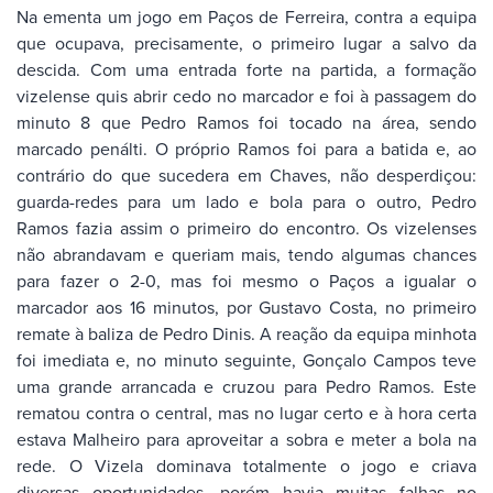
Na ementa um jogo em Paços de Ferreira, contra a equipa
que ocupava, precisamente, o primeiro lugar a salvo da
descida. Com uma entrada forte na partida, a formação
vizelense quis abrir cedo no marcador e foi à passagem do
minuto 8 que Pedro Ramos foi tocado na área, sendo
marcado penálti. O próprio Ramos foi para a batida e, ao
contrário do que sucedera em Chaves, não desperdiçou:
guarda-redes para um lado e bola para o outro, Pedro
Ramos fazia assim o primeiro do encontro. Os vizelenses
não abrandavam e queriam mais, tendo algumas chances
para fazer o 2-0, mas foi mesmo o Paços a igualar o
marcador aos 16 minutos, por Gustavo Costa, no primeiro
remate à baliza de Pedro Dinis. A reação da equipa minhota
foi imediata e, no minuto seguinte, Gonçalo Campos teve
uma grande arrancada e cruzou para Pedro Ramos. Este
rematou contra o central, mas no lugar certo e à hora certa
estava Malheiro para aproveitar a sobra e meter a bola na
rede. O Vizela dominava totalmente o jogo e criava
diversas oportunidades, porém havia muitas falhas no