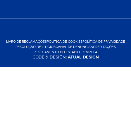
LIVRO DE RECLAMAÇÕES
POLÍTICA DE COOKIES
POLÍTICA DE PRIVACIDADE
RESOLUÇÃO DE LITÍGIOS
CANAL DE DENÚNCIA
ACREDITAÇÕES
REGULAMENTO DO ESTÁDIO FC VIZELA
CODE & DESIGN:
ATUAL DESIGN