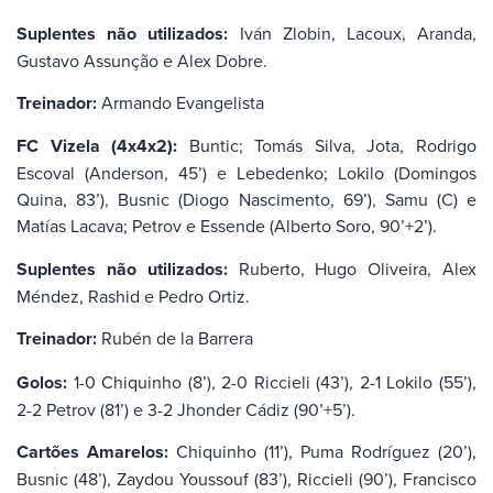
Suplentes não utilizados:
Iván Zlobin, Lacoux, Aranda,
Gustavo Assunção e Alex Dobre.
Treinador:
Armando Evangelista
FC Vizela (4x4x2):
Buntic; Tomás Silva, Jota, Rodrigo
Escoval (Anderson, 45’) e Lebedenko; Lokilo (Domingos
Quina, 83’), Busnic (Diogo Nascimento, 69’), Samu (C) e
Matías Lacava; Petrov e Essende (Alberto Soro, 90’+2’).
Suplentes não utilizados:
Ruberto, Hugo Oliveira, Alex
Méndez, Rashid e Pedro Ortiz.
Treinador:
Rubén de la Barrera
Golos:
1-0 Chiquinho (8’), 2-0 Riccieli (43’), 2-1 Lokilo (55’),
2-2 Petrov (81’) e 3-2 Jhonder Cádiz (90’+5’).
Cartões Amarelos:
Chiquinho (11’), Puma Rodríguez (20’),
Busnic (48’), Zaydou Youssouf (83’), Riccieli (90’), Francisco