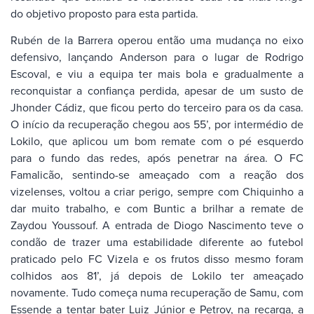
do objetivo proposto para esta partida.
Rubén de la Barrera operou então uma mudança no eixo
defensivo, lançando Anderson para o lugar de Rodrigo
Escoval, e viu a equipa ter mais bola e gradualmente a
reconquistar a confiança perdida, apesar de um susto de
Jhonder Cádiz, que ficou perto do terceiro para os da casa.
O início da recuperação chegou aos 55’, por intermédio de
Lokilo, que aplicou um bom remate com o pé esquerdo
para o fundo das redes, após penetrar na área. O FC
Famalicão, sentindo-se ameaçado com a reação dos
vizelenses, voltou a criar perigo, sempre com Chiquinho a
dar muito trabalho, e com Buntic a brilhar a remate de
Zaydou Youssouf. A entrada de Diogo Nascimento teve o
condão de trazer uma estabilidade diferente ao futebol
praticado pelo FC Vizela e os frutos disso mesmo foram
colhidos aos 81’, já depois de Lokilo ter ameaçado
novamente. Tudo começa numa recuperação de Samu, com
Essende a tentar bater Luiz Júnior e Petrov, na recarga, a