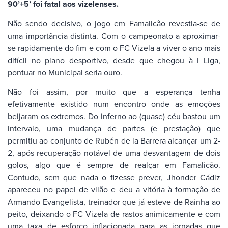
90’+5’ foi fatal aos vizelenses.
Não sendo decisivo, o jogo em Famalicão revestia-se de
uma importância distinta. Com o campeonato a aproximar-
se rapidamente do fim e com o FC Vizela a viver o ano mais
difícil no plano desportivo, desde que chegou à I Liga,
pontuar no Municipal seria ouro.
Não foi assim, por muito que a esperança tenha
efetivamente existido num encontro onde as emoções
beijaram os extremos. Do inferno ao (quase) céu bastou um
intervalo, uma mudança de partes (e prestação) que
permitiu ao conjunto de Rubén de la Barrera alcançar um 2-
2, após recuperação notável de uma desvantagem de dois
golos, algo que é sempre de realçar em Famalicão.
Contudo, sem que nada o fizesse prever, Jhonder Cádiz
apareceu no papel de vilão e deu a vitória à formação de
Armando Evangelista, treinador que já esteve de Rainha ao
peito, deixando o FC Vizela de rastos animicamente e com
uma taxa de esforço inflacionada para as jornadas que