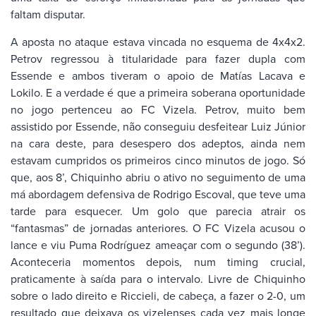
faltam disputar.
A aposta no ataque estava vincada no esquema de 4x4x2.
Petrov regressou à titularidade para fazer dupla com
Essende e ambos tiveram o apoio de Matías Lacava e
Lokilo. E a verdade é que a primeira soberana oportunidade
no jogo pertenceu ao FC Vizela. Petrov, muito bem
assistido por Essende, não conseguiu desfeitear Luiz Júnior
na cara deste, para desespero dos adeptos, ainda nem
estavam cumpridos os primeiros cinco minutos de jogo. Só
que, aos 8’, Chiquinho abriu o ativo no seguimento de uma
má abordagem defensiva de Rodrigo Escoval, que teve uma
tarde para esquecer. Um golo que parecia atrair os
“fantasmas” de jornadas anteriores. O FC Vizela acusou o
lance e viu Puma Rodríguez ameaçar com o segundo (38’).
Aconteceria momentos depois, num timing crucial,
praticamente à saída para o intervalo. Livre de Chiquinho
sobre o lado direito e Riccieli, de cabeça, a fazer o 2-0, um
resultado que deixava os vizelenses cada vez mais longe