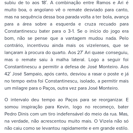
subiu de to aos 18′. A combinação entre Ramos e Ari é
muito boa, o angolano vê o remate desviado para canto,
mas na sequência dessa boa parada volta a ter bola, avança
para a área sobre a esquerda e cruza recuado para
Constantinescu bater para o 3-1. Se o início do jogo era
bom, não se pense que a vantagem mudou nada. Pelo
contrário, incentivou ainda mais os vizelenses, que se
lançaram à procura do quarto. Aos 27′ Ari quase conseguiu,
mas o remate saiu à malha lateral. Logo a seguir foi
Constantinescu a permitir a defesa de José Monteiro. Aos
42′ José Sampaio, após canto, desviou a rasar o poste e já
no tempo extra foi Constantinescu, isolado, a permitir mais
um milagre para o Paços, outra vez para José Monteiro.
O intervalo deu tempo ao Paços para se reorganizar. E
somou inspiração para Kevin, logo no recomeço, bater
Pedro Dinis com um tiro indefensável do meio da rua. Mas,
na verdade, não acrescentou muito mais. O Vizela não só
não caiu como se levantou rapidamente e em grande estilo.