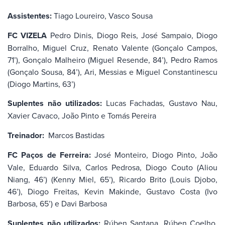
Assistentes:
Tiago Loureiro, Vasco Sousa
FC VIZELA
Pedro Dinis, Diogo Reis, José Sampaio, Diogo
Borralho, Miguel Cruz, Renato Valente (Gonçalo Campos,
71’), Gonçalo Malheiro (Miguel Resende, 84’), Pedro Ramos
(Gonçalo Sousa, 84’), Ari, Messias e Miguel Constantinescu
(Diogo Martins, 63’)
Suplentes não utilizados:
Lucas Fachadas, Gustavo Nau,
Xavier Cavaco, João Pinto e Tomás Pereira
Treinador:
Marcos Bastidas
FC Paços de Ferreira:
José Monteiro, Diogo Pinto, João
Vale, Eduardo Silva, Carlos Pedrosa, Diogo Couto (Aliou
Niang, 46’) (Kenny Miel, 65’), Ricardo Brito (Louis Djobo,
46’), Diogo Freitas, Kevin Makinde, Gustavo Costa (Ivo
Barbosa, 65’) e Davi Barbosa
Suplentes não utilizados:
Rúben Santana, Rúben Coelho,