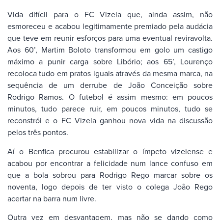
Vida difícil para o FC Vizela que, ainda assim, não
esmoreceu e acabou legitimamente premiado pela audácia
que teve em reunir esforços para uma eventual reviravolta.
Aos 60’, Martim Boloto transformou em golo um castigo
máximo a punir carga sobre Libório; aos 65’, Lourenço
recoloca tudo em pratos iguais através da mesma marca, na
sequência de um derrube de João Conceição sobre
Rodrigo Ramos. O futebol é assim mesmo: em poucos
minutos, tudo parece ruir, em poucos minutos, tudo se
reconstrói e o FC Vizela ganhou nova vida na discussão
pelos três pontos.
Aí o Benfica procurou estabilizar o ímpeto vizelense e
acabou por encontrar a felicidade num lance confuso em
que a bola sobrou para Rodrigo Rego marcar sobre os
noventa, logo depois de ter visto o colega João Rego
acertar na barra num livre.
Outra vez em desvantagem, mas não se dando como