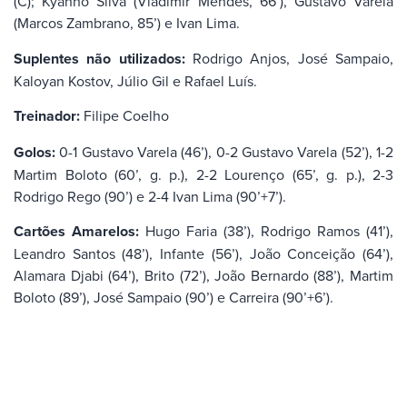
(C); Kyanno Silva (Vladimir Mendes, 66’), Gustavo Varela
(Marcos Zambrano, 85’) e Ivan Lima.
Suplentes não utilizados:
Rodrigo Anjos, José Sampaio,
Kaloyan Kostov, Júlio Gil e Rafael Luís.
Treinador:
Filipe Coelho
Golos:
0-1 Gustavo Varela (46’), 0-2 Gustavo Varela (52’), 1-2
Martim Boloto (60’, g. p.), 2-2 Lourenço (65’, g. p.), 2-3
Rodrigo Rego (90’) e 2-4 Ivan Lima (90’+7’).
Cartões Amarelos:
Hugo Faria (38’), Rodrigo Ramos (41’),
Leandro Santos (48’), Infante (56’), João Conceição (64’),
Alamara Djabi (64’), Brito (72’), João Bernardo (88’), Martim
Boloto (89’), José Sampaio (90’) e Carreira (90’+6’).