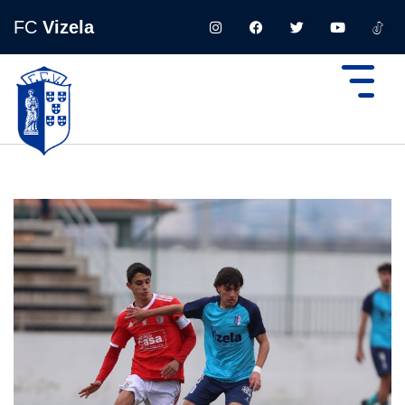
FC
Vizela