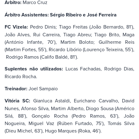
Árbitro:
Marco Cruz
Árbitro Assistentes:
Sérgio Ribeiro e José Ferreira
FC Vizela:
Pedro Dinis; Tiago Freitas (João Bernardo, 81’),
João Alves, Rui Carreira, Tiago Abreu; Tiago Brito, Maga
(António Infante, 70’), Martim Boloto; Guilherme Reis
(Martim Fortes, 55’), Ricardo Libório (Lourenço Teixeira, 55’),
Rodrigo Ramos (Califo Baldé, 81’).
Suplentes não utilizados:
Lucas Fachadas, Rodrigo Dias,
Ricardo Rocha.
Treinador:
Joel Sampaio
Vitória SC:
Gianluca Astaldi, Eurichano Carvalho, David
Nunes, Afonso Silva, Martim Alberto, Diogo Sousa (Américo
Silá, 88’), Gonçalo Rocha (Pedro Ramos, 63’), João
Nogueira, Miguel Vaz (Rúben Furtado, 75’), Tomás Silva
(Dieu Michel, 63’), Hugo Marques (Roka, 46’).