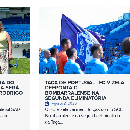
RA DO
TAÇA DE PORTUGAL | FC VIZELA
IA SERÁ
DEFRONTA O
 RODRIGO
BOMBARRALENSE NA
SEGUNDA ELIMINATÓRIA
Agosto 3, 2026
Futebol SAD
O FC Vizela vai medir forças com o SCE
ta de
Bombarralense na segunda eliminatória
da Taça...