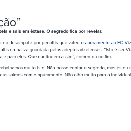
oção”
la e saiu em êxtase. O segredo fica por revelar.
ivo no desempate por penáltis que valeu o
apuramento ao FC Vize
ltis na baliza guardada pelos adeptos vizelenses. “Isto é ser V
ia é para eles. Que continuem assim”, comentou no fim.
lhamos muito isto. Não posso contar o segredo, mas estou muit
a Deus saímos com o apuramento. Não olho muito para o individual