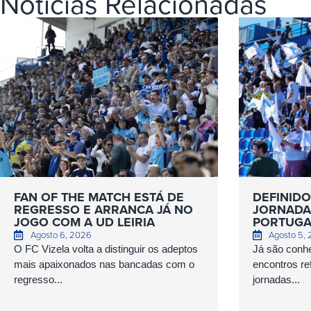
Notícias Relacionadas
FAN OF THE MATCH ESTÁ DE
DEFINIDO
REGRESSO E ARRANCA JÁ NO
JORNADAS
JOGO COM A UD LEIRIA
PORTUGA
Agosto 6, 2026
Agosto 5,
O FC Vizela volta a distinguir os adeptos
Já são conhe
mais apaixonados nas bancadas com o
encontros ref
regresso...
jornadas...