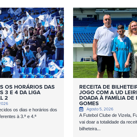
S OS HORÁRIOS DAS
RECEITA DE BILHETEI
 3 E 4 DA LIGA
JOGO COM A UD LEIR
L 2
DOADA À FAMÍLIA DE
GOMES
 2026
Agosto 5, 2026
cidos os dias e horários dos
A Futebol Clube de Vizela, 
erentes à 3.ª e 4.ª
vai doar a totalidade da recei
bilheteira...