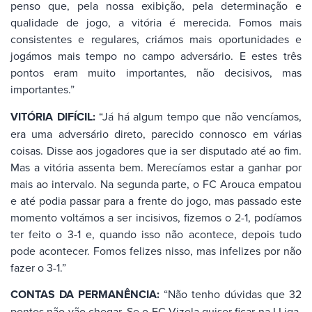
penso que, pela nossa exibição, pela determinação e
qualidade de jogo, a vitória é merecida. Fomos mais
consistentes e regulares, criámos mais oportunidades e
jogámos mais tempo no campo adversário. E estes três
pontos eram muito importantes, não decisivos, mas
importantes.”
VITÓRIA DIFÍCIL:
“Já há algum tempo que não vencíamos,
era uma adversário direto, parecido connosco em várias
coisas. Disse aos jogadores que ia ser disputado até ao fim.
Mas a vitória assenta bem. Merecíamos estar a ganhar por
mais ao intervalo. Na segunda parte, o FC Arouca empatou
e até podia passar para a frente do jogo, mas passado este
momento voltámos a ser incisivos, fizemos o 2-1, podíamos
ter feito o 3-1 e, quando isso não acontece, depois tudo
pode acontecer. Fomos felizes nisso, mas infelizes por não
fazer o 3-1.”
CONTAS DA PERMANÊNCIA:
“Não tenho dúvidas que 32
pontos não vão chegar. Se o FC Vizela quiser ficar na I Liga,