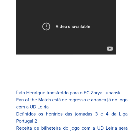
Ítalo Henrique transferido para o FC Zorya Luhansk
Fan of the Match está de regresso e arranca já no jogo
com a UD Leiria
Definidos os horários das jornadas 3 e 4 da Liga
Portugal 2
Receita de bilheteira do jogo com a UD Leiria será