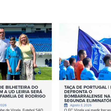
DE BILHETEIRA DO
TAÇA DE PORTUGAL | 
 A UD LEIRIA SERÁ
DEFRONTA O
FAMÍLIA DE RODRIGO
BOMBARRALENSE NA
SEGUNDA ELIMINATÓ
 2026
Agosto 3, 2026
ube de Vizela, Futebol SAD
O FC Vizela vai medir forç