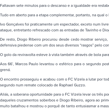
Faltavam sete minutos para o descanso e a igualdade era resta
Tudo em aberto para a etapa complementar, portanto, na qual o 
Ivo Gonçalves foi praticamente um espectador, exceto num livre 
ataque, entretanto refrescado com as entradas de Tavinho e Dio
De resto, Diogo Ribeiro procurou desde cedo mostrar serviço, 
defensiva piedense com um dos seus diversos “rasgos” pelo cor
O golo da reviravolta esteve à vista também através de bola para
Aos 66’, Marcos Paulo levantou o esférico para o segundo po
grená.
O encontro prosseguiu e acabou com o FC Vizela a lutar por tod
segundo num remate colocado de Raphael Guzzo.
Aliás, a soberana oportunidade para o FC Vizela levar os três
daqueles cruzamentos soberbos e Diogo Ribeiro, agora ao prime
muito batalhou e mostrou o porquê de tanto entusiasmar a massa