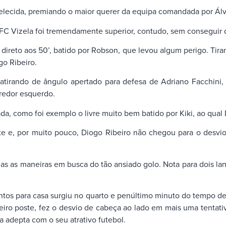
belecida, premiando o maior querer da equipa comandada por Ál
FC Vizela foi tremendamente superior, contudo, sem conseguir d
direto aos 50’, batido por Robson, que levou algum perigo. Tira
go Ribeiro.
atirando de ângulo apertado para defesa de Adriano Facchini, 
redor esquerdo.
da, como foi exemplo o livre muito bem batido por Kiki, ao qual 
ste e, por muito pouco, Diogo Ribeiro não chegou para o desv
as as maneiras em busca do tão ansiado golo. Nota para dois lan
 pontos para casa surgiu no quarto e penúltimo minuto do temp
iro poste, fez o desvio de cabeça ao lado em mais uma tentati
 adepta com o seu atrativo futebol.