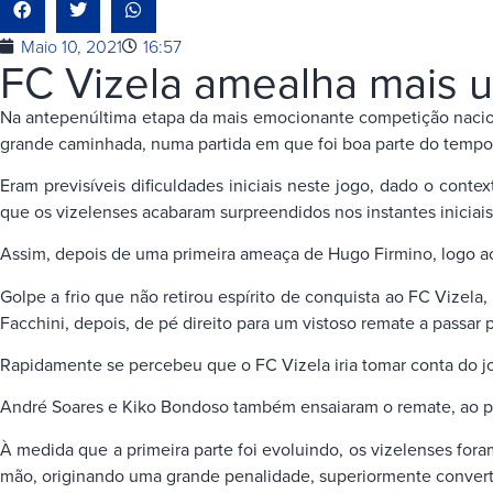
Maio 10, 2021
16:57
FC Vizela amealha mais
Na antepenúltima etapa da mais emocionante competição nacion
grande caminhada, numa partida em que foi boa parte do tempo 
Eram previsíveis dificuldades iniciais neste jogo, dado o co
que os vizelenses acabaram surpreendidos nos instantes iniciai
Assim, depois de uma primeira ameaça de Hugo Firmino, logo ao s
Golpe a frio que não retirou espírito de conquista ao FC Vizel
Facchini, depois, de pé direito para um vistoso remate a passar 
Rapidamente se percebeu que o FC Vizela iria tomar conta do jo
André Soares e Kiko Bondoso também ensaiaram o remate, ao pas
À medida que a primeira parte foi evoluindo, os vizelenses fora
mão, originando uma grande penalidade, superiormente convert