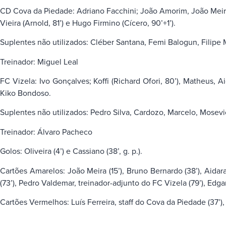
CD Cova da Piedade: Adriano Facchini; João Amorim, João Meira (C
Vieira (Arnold, 81’) e Hugo Firmino (Cícero, 90’+1’).
Suplentes não utilizados: Cléber Santana, Femi Balogun, Filipe
Treinador: Miguel Leal
FC Vizela: Ivo Gonçalves; Koffi (Richard Ofori, 80’), Matheus, A
Kiko Bondoso.
Suplentes não utilizados: Pedro Silva, Cardozo, Marcelo, Mosev
Treinador: Álvaro Pacheco
Golos: Oliveira (4’) e Cassiano (38’, g. p.).
Cartões Amarelos: João Meira (15’), Bruno Bernardo (38’), Aidara
(73’), Pedro Valdemar, treinador-adjunto do FC Vizela (79’), Edg
Cartões Vermelhos: Luís Ferreira, staff do Cova da Piedade (37’)