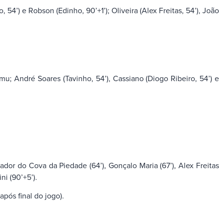
’) e Robson (Edinho, 90’+1’); Oliveira (Alex Freitas, 54’), João
amu; André Soares (Tavinho, 54’), Cassiano (Diogo Ribeiro, 54’) e
nador do Cova da Piedade (64’), Gonçalo Maria (67’), Alex Freitas
i (90’+5’).
após final do jogo).