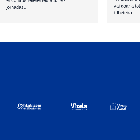
encontros referentes à 3.ª e 4.ª
vai doar a to
jornadas...
bilheteira...