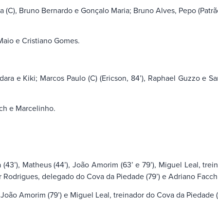
), Bruno Bernardo e Gonçalo Maria; Bruno Alves, Pepo (Patrão, 54
 Maio e Cristiano Gomes.
idara e Kiki; Marcos Paulo (C) (Ericson, 84’), Raphael Guzzo e S
ich e Marcelinho.
 (43’), Matheus (44’), João Amorim (63’ e 79’), Miguel Leal, trei
ar Rodrigues, delegado do Cova da Piedade (79’) e Adriano Facchin
, João Amorim (79’) e Miguel Leal, treinador do Cova da Piedade (