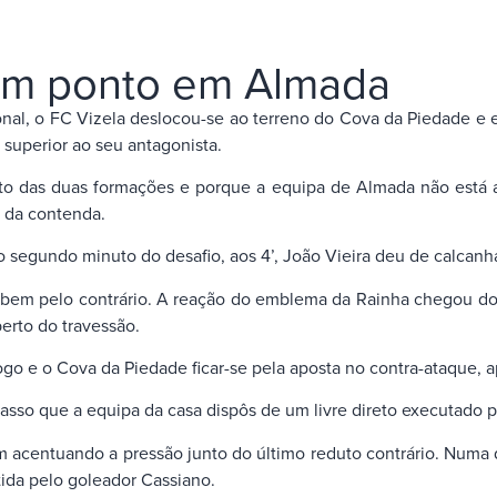
 um ponto em Almada
al, o FC Vizela deslocou-se ao terreno do Cova da Piedade e 
superior ao seu antagonista.
ntexto das duas formações e porque a equipa de Almada não est
s da contenda.
egundo minuto do desafio, aos 4’, João Vieira deu de calcanhar 
a, bem pelo contrário. A reação do emblema da Rainha chegou do
perto do travessão.
go e o Cova da Piedade ficar-se pela aposta no contra-ataque, a
so que a equipa da casa dispôs de um livre direto executado po
m acentuando a pressão junto do último reduto contrário. Numa d
ida pelo goleador Cassiano.