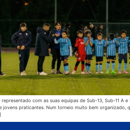
ve representado com as suas equipas de Sub-13, Sub-11 A e
de jovens praticantes. Num torneio muito bem organizado
]