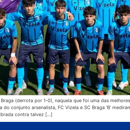
Braga (derrota por 1-0), naquela que foi uma das melhores
do conjunto arsenalista, FC Vizela e SC Braga ‘B’ mediram
ibrada contra talvez […]