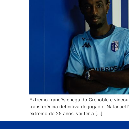
Extremo francês chega do Grenoble e vincou-
transferência definitiva do jogador Natanael
extremo de 25 anos, vai ter a […]